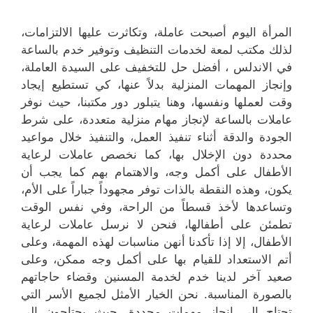
المرأة اليوم أصبحت عاملة، وتكاثرت عليها الالتزامات،
لذلك مكتب لمعة لخدمات التنظيف وتوفير خدم بالساعة
في الاندلس ، أفضل حل للتخفيف على السيدة العاملة،
وإنجاز المهمات المنزلية بدلاً عنها، كي تستطيع إيجاد
وقت لعملها ونفسها، وهنا يتبلور دور مكتبنا، حيث نوفر
عاملات بالساعة لإنجاز مهام منزلية متعددة، على شرط
الجودة والدقة أثناء تنفيذ العمل، والتنفيذ خلال مواعيد
محددة دون الإخلال بها، كما نخصص عاملات لرعاية
الأطفال على أكمل وجه، والاهتمام بهم كما يجب أن
يكون، وهذه النقطة بالذات توفر مجهوداً جباراً على الأم،
وتساعدها لأخذ قسطاً من الراحة، وفي نفس الوقت
تطمئن على أطفالها، فنحن لا نرسل عاملات لرعاية
الأطفال، إلا إذا تأكدنا أنهن مناسبات لهذه المهمة، وعلى
أتم الاستعداد للقيام بها على أكمل وجه ممكن، وعلى
صعيد آخر لدينا خدم لخدمة المسنين وقضاء حاجاتهم
بالصورة المناسبة. نحن الخيار الأمثل لجميع الأسر التي
تحتاج إلى إنجاز مهمات محددة، حيث يحتاجون إلى