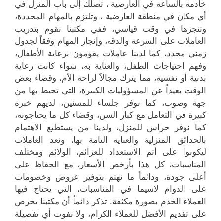
خادمة بالساعة في العارضية ، تصلك إلى باب المنزل في
أي مكان في منطقة العارضية ، وتلتزم بالمهام المحددة،
وتنجزها في وقت قياسي، ففي مكتبنا نقوم بتدريب
العاملات على السرعة والدقة، وإنجاز المهام وفقاً لجدول
زمني محدد، كما لدينا عاملات يقومون برعاية الأطفال،
وفهم احتياجات الطفل، والعناية به، سواء كانت رعاية
بدنية أو نفسية، مما يترك مجالاً لراحة الأم، وقضاء بعض
الوقت بعيداً عن المسؤوليات الكبيرة، التي تحيط بها من
جهة وصوب، كما نوفر جلساء للمسنين، لديهم خبرة
كبيرة في التعامل مع كبار السن، وقضاء كل ما يحتاجونه،
كما نوفر حراس للمنزل، ولدينا من يستطيع الاهتمام
بالحدائق المنزلية والعناية التامة بها، ونعد العاملات
ليكونوا على أتم الاستعداد للعزائم، الولائم ومختلف
المناسبات، كل هذا بأرخص الأسعار، مع الحفاظ على
أعلى جودة، ودائماً ما نهتم بتوفير عروض وخصومات
على الدوام لاسيما في المناسبات، التي يحتاج فيها
العملاء الخدم بصورة مكثفة. تذكر دائماً أن مكتبنا يحرص
على تقديم الأفضل للعملاء الكرام، ولا نفوت أي تفصيلة