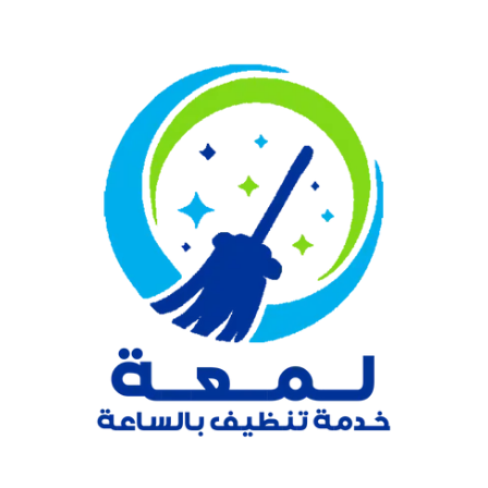
نتقل
لى
لمحتوى