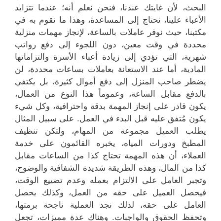
البحث، لأن غايتك عندنا، فنحن نعلم أنه؛ عندما تتزايد
الأعباء علينا، نحتاج إلى المساعدة، وهذا ما نقوم به في
مكتبنا، حيث نوفر عاملات بالساعة، لإنجاز مهمات منزلية
محددة في وقت معين، دون اللجوء إلى دفع رواتب
شهرية، التي تؤدي إلى زيادة أعباء الأسرة والتزاماتها
المادية، أما عند الاستعانة بعاملات بساعات محددة، لن
يضطر صاحب المنزل إلى دفع أموال كثيرة، بل يكتفي
بالدفع مقابل الساعة، وعموماً هذا النوع من العمال،
يكون قادر على إنجاز المهمة بدقة واحترافية، وكل شيء
يكون مُتفق عليه قبل البدء في العمل. على سبيل المثال
يطلب العميل مجموعة من المهام، ولتكن تنظيف
المطبخ ودورات المياه، يخبره القائمون على خدمة
العملاء، أن هذه المهمة تحتاج كذا من الساعات مقابل
كذا من المال، وهذه الطريقة شديدة الشفافية والوضوح،
وتجبر العامل على الالتزام بعمله وعدم تضييع الوقت،
فيحصل العميل على حقه من العمل، وكذلك يحصل
العامل على حقه، لذلك نجد العملية ناجحة برمتها،
وتحفظ الحقوق والواجبات. وهناك عدة مميزات، تجعل