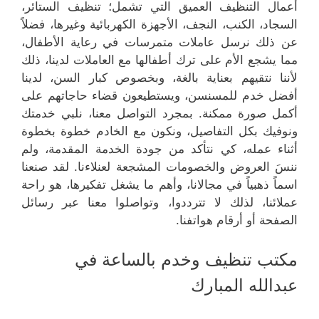
أعمال التنظيف العميق التي تشمل؛ تنظيف الستائر،
السجاد، الكنب، النجف، الأجهزة الكهربائية وغيرها، فضلاً
عن ذلك نرسل عاملات متمرسات في رعاية الأطفال،
مما يشجع الأم على ترك أطفالها مع العاملات لدينا، ذلك
لأننا نتقيهم بعناية بالغة، وبخصوص كبار السن، لدينا
أفضل خدم للمسنسن، ويستطيعون قضاء حاجاتهم على
أكمل صورة ممكنة. بمجرد التواصل معنا، نلبي خدمتك
ونوفيك بكل التفاصيل، ونكون مع الخادم خطوة بخطوة
أثناء عمله، كي نتأكد من جودة الخدمة المقدمة، ولم
ننسَ العروض والخصومات المشجعة لعنلاءنا. لقد صنعنا
اسماً ذهبياً في مجالانا، وأهم ما يشغل تفكيرها، هو راحة
عملائنا، لذلك لا تترددوا، وتواصلوا معنا عبر رسائل
الصفحة أو أرقام هواتفنا.
مكتب تنظيف وخدم بالساعة في
عبدالله المبارك