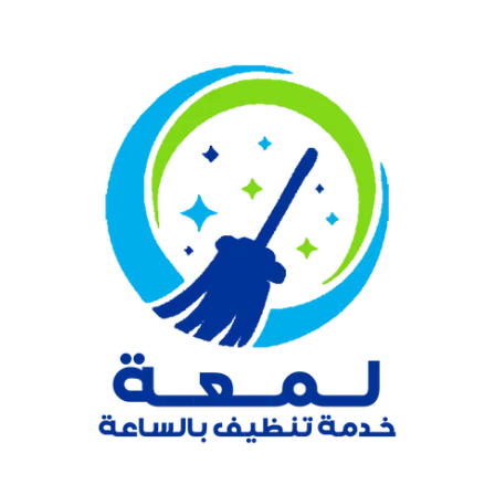
نتقل
لى
لمحتوى