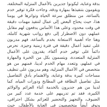
بدقة وعناية، ليكونوا جديرين بالأعمال المنزلية المختلفة،
ويقومون بتنفيذها بمهارة ودقة، وجاءت فكرة توفير خدم
بالساعة، من منطلق سرعة الحياة وتواترها في يومنا
هذا، حيث يحتاج البعض إلى عمال لتنفيذ مهمات دقيقة
في وقت محدود، وعلى هذا الأساس يدفعون لهم مقابل
عملهم، دون الاضطرار إلى دفع رواتب شهرية كاملة،
وهنا جاء أهمية الاستعانة بخدم بالساعة، فهم مدربون
على تنفيذ أعمال دقيقة في فترة زمنية وجيزة. نحرص
دائماً على توفير خدم أكفاء، يقدرون على الأعمال
المنزلية المتعددة، ويتسمون بكل من الخبرة والمهارة
في عملهم، وتتعدد مهام الخدم لدينا، فمنهم من هو
متخصص في الأعمال المنزلية، وهم مدربون على تنظيف
مساحات كبيرة بدقة وعناية، والاهتمام بأدق التفاصيل
مثل تفاصيل النظافة في المطابخ ودورات المياه، كما
لدينا من هم جديرون بالخدمة أثناء العزائم والولائم
الكبيرة، فقد تم تدريبهم على خدمة عدد كبير من
الضيوف، والتجهيز والتحضير للعزائم بشكل احترافي،
ونوفر أيضاً متخصصون في العناية بالأطفال، حيث