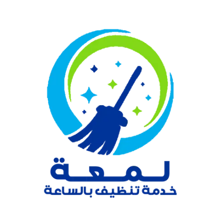
نتقل
لى
لمحتوى