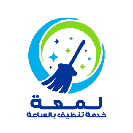
نتقل
لى
لمحتوى