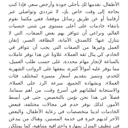
الأطفال، نقدمها لكِ بأحلى جودة وأرخص سعر، فإذا كنتِ
بحاجة إلى وقت خاص بكِ، لا تترددي وتواصلي عبر
أرقامنا أو عن طريق رسائل موقعنا، ففي مكتبنا نقوم
بانتقاء خادمات على أعلى مستوى من شتى جنسيات
العالم، ونراعي أن تتوافر بهم بعض الصفات، التي لا
نتنازل عنها؛ كالصدق، الأمانة، النظافة، الصبر، إتقان
العمل وغيرها من الصفات التي يجب أن تتوافر في
الخادم، كي ينال ثقة العملاء، علاوةً عن هذا نوفر عاملات
بالساعة لإنجاز مهام محددة، على حسب طلب العميل،
مما يوفر عليه أموالاً كثيرة، ينفقها على الرواتب الشهرية
للخدم، ونتميز بتقديم أسعار متميزة لمختلف فئات
العملاء، وبشهادة الجميع، سرعة الرد على العملاء،
والاستجابة لطلباتهم في أسرع وقت، من أهم سماتنا،
فضلاً عن هذا نحن نؤمن بالتخصص، حتى في أبسط
الأمور، لذلك نوفر خدم في مجالات مختلفة، فبعض
الخادمات لدينا متخصصات في رعاية الأطفال، والبعض
الآخر لديهم خبرة في خدمة المسنين، وهناك من يبدعن
في تنظيف المنزل بمهارة واحترافية متناهية، كما يمتلكن