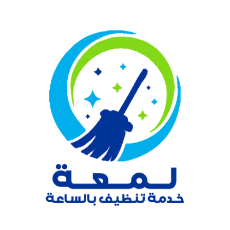
نتقل
لى
لمحتوى