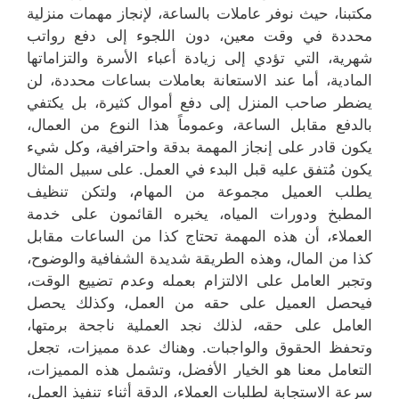
مكتبنا، حيث نوفر عاملات بالساعة، لإنجاز مهمات منزلية
محددة في وقت معين، دون اللجوء إلى دفع رواتب
شهرية، التي تؤدي إلى زيادة أعباء الأسرة والتزاماتها
المادية، أما عند الاستعانة بعاملات بساعات محددة، لن
يضطر صاحب المنزل إلى دفع أموال كثيرة، بل يكتفي
بالدفع مقابل الساعة، وعموماً هذا النوع من العمال،
يكون قادر على إنجاز المهمة بدقة واحترافية، وكل شيء
يكون مُتفق عليه قبل البدء في العمل. على سبيل المثال
يطلب العميل مجموعة من المهام، ولتكن تنظيف
المطبخ ودورات المياه، يخبره القائمون على خدمة
العملاء، أن هذه المهمة تحتاج كذا من الساعات مقابل
كذا من المال، وهذه الطريقة شديدة الشفافية والوضوح،
وتجبر العامل على الالتزام بعمله وعدم تضييع الوقت،
فيحصل العميل على حقه من العمل، وكذلك يحصل
العامل على حقه، لذلك نجد العملية ناجحة برمتها،
وتحفظ الحقوق والواجبات. وهناك عدة مميزات، تجعل
التعامل معنا هو الخيار الأفضل، وتشمل هذه المميزات،
سرعة الاستجابة لطلبات العملاء، الدقة أثناء تنفيذ العمل،