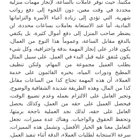
مكتبنا، حيث نوفر عاملات بالساعة، لإنجاز مهمات منزلية
محددة في وقت معين، دون اللجوء إلى دفع رواتب
شهرية، التي تؤدي إلى زيادة أعباء الأسرة والتزاماتها
المادية، أما عند الاستعانة بعاملات بساعات محددة، لن
يضطر صاحب المنزل إلى دفع أموال كثيرة، بل يكتفي
بالدفع مقابل الساعة، وعموماً هذا النوع من العمال،
يكون قادر على إنجاز المهمة بدقة واحترافية، وكل شيء
يكون مُتفق عليه قبل البدء في العمل. على سبيل المثال
يطلب العميل مجموعة من المهام، ولتكن تنظيف
المطبخ ودورات المياه، يخبره القائمون على خدمة
العملاء، أن هذه المهمة تحتاج كذا من الساعات مقابل
كذا من المال، وهذه الطريقة شديدة الشفافية والوضوح،
وتجبر العامل على الالتزام بعمله وعدم تضييع الوقت،
فيحصل العميل على حقه من العمل، وكذلك يحصل
العامل على حقه، لذلك نجد العملية ناجحة برمتها،
وتحفظ الحقوق والواجبات. وهناك عدة مميزات، تجعل
التعامل معنا هو الخيار الأفضل، وتشمل هذه المميزات،
سرعة الاستجابة لطلبات العملاء، الدقة أثناء تنفيذ العمل،