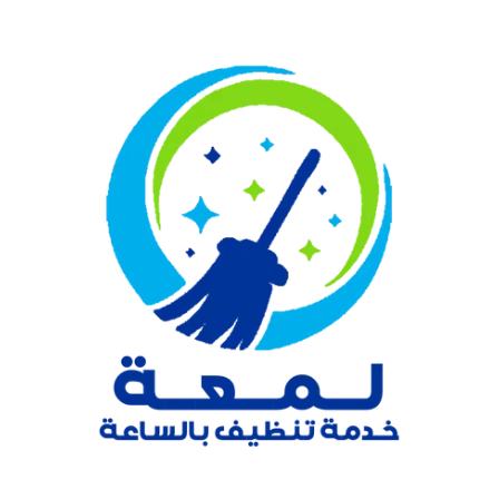
نتقل
لى
لمحتوى