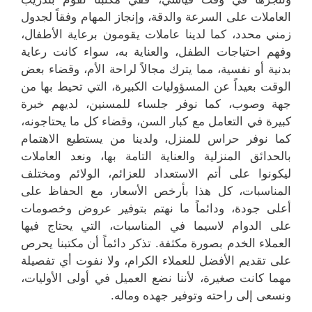
العاملات على السرعة والدقة، وإنجاز المهام وفقاً لجدول
زمني محدد، كما لدينا عاملات يقومون برعاية الأطفال،
وفهم احتياجات الطفل، والعناية به، سواء كانت رعاية
بدنية أو نفسية، مما يترك مجالاً لراحة الأم، وقضاء بعض
الوقت بعيداً عن المسؤوليات الكبيرة، التي تحيط بها من
جهة وصوب، كما نوفر جلساء للمسنين، لديهم خبرة
كبيرة في التعامل مع كبار السن، وقضاء كل ما يحتاجونه،
كما نوفر حراس للمنزل، ولدينا من يستطيع الاهتمام
بالحدائق المنزلية والعناية التامة بها، ونعد العاملات
ليكونوا على أتم الاستعداد للعزائم، الولائم ومختلف
المناسبات، كل هذا بأرخص الأسعار، مع الحفاظ على
أعلى جودة، ودائماً ما نهتم بتوفير عروض وخصومات
على الدوام لاسيما في المناسبات، التي يحتاج فيها
العملاء الخدم بصورة مكثفة. تذكر دائماً أن مكتبنا يحرص
على تقديم الأفضل للعملاء الكرام، ولا نفوت أي تفصيلة
مهما كانت صغيرة، لأننا نضع العميل في أولى الأوليات،
ونسعى إلى راحته وتوفير جهده وماله.