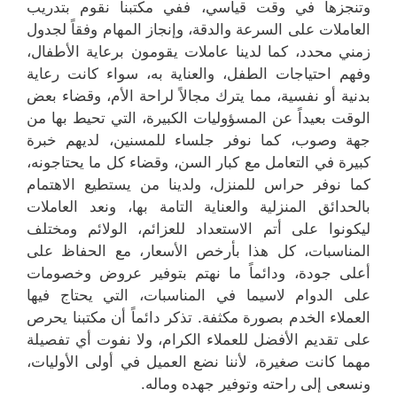
وتنجزها في وقت قياسي، ففي مكتبنا نقوم بتدريب
العاملات على السرعة والدقة، وإنجاز المهام وفقاً لجدول
زمني محدد، كما لدينا عاملات يقومون برعاية الأطفال،
وفهم احتياجات الطفل، والعناية به، سواء كانت رعاية
بدنية أو نفسية، مما يترك مجالاً لراحة الأم، وقضاء بعض
الوقت بعيداً عن المسؤوليات الكبيرة، التي تحيط بها من
جهة وصوب، كما نوفر جلساء للمسنين، لديهم خبرة
كبيرة في التعامل مع كبار السن، وقضاء كل ما يحتاجونه،
كما نوفر حراس للمنزل، ولدينا من يستطيع الاهتمام
بالحدائق المنزلية والعناية التامة بها، ونعد العاملات
ليكونوا على أتم الاستعداد للعزائم، الولائم ومختلف
المناسبات، كل هذا بأرخص الأسعار، مع الحفاظ على
أعلى جودة، ودائماً ما نهتم بتوفير عروض وخصومات
على الدوام لاسيما في المناسبات، التي يحتاج فيها
العملاء الخدم بصورة مكثفة. تذكر دائماً أن مكتبنا يحرص
على تقديم الأفضل للعملاء الكرام، ولا نفوت أي تفصيلة
مهما كانت صغيرة، لأننا نضع العميل في أولى الأوليات،
ونسعى إلى راحته وتوفير جهده وماله.