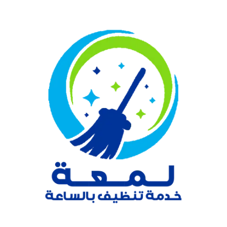
نتقل
لى
لمحتوى