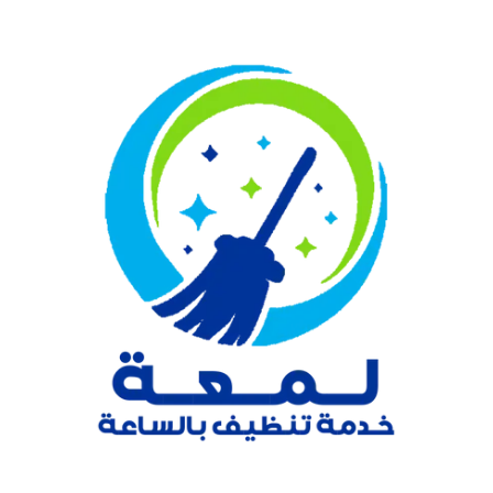
نتقل
لى
لمحتوى