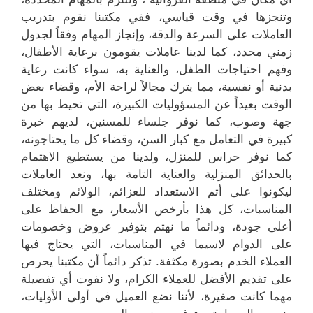
وتنجزها في وقت قياسي، ففي مكتبنا نقوم بتدريب
العاملات على السرعة والدقة، وإنجاز المهام وفقاً لجدول
زمني محدد، كما لدينا عاملات يقومون برعاية الأطفال،
وفهم احتياجات الطفل، والعناية به، سواء كانت رعاية
بدنية أو نفسية، مما يترك مجالاً لراحة الأم، وقضاء بعض
الوقت بعيداً عن المسؤوليات الكبيرة، التي تحيط بها من
جهة وصوب، كما نوفر جلساء للمسنين، لديهم خبرة
كبيرة في التعامل مع كبار السن، وقضاء كل ما يحتاجونه،
كما نوفر حراس للمنزل، ولدينا من يستطيع الاهتمام
بالحدائق المنزلية والعناية التامة بها، ونعد العاملات
ليكونوا على أتم الاستعداد للعزائم، الولائم ومختلف
المناسبات، كل هذا بأرخص الأسعار، مع الحفاظ على
أعلى جودة، ودائماً ما نهتم بتوفير عروض وخصومات
على الدوام لاسيما في المناسبات، التي يحتاج فيها
العملاء الخدم بصورة مكثفة. تذكر دائماً أن مكتبنا يحرص
على تقديم الأفضل للعملاء الكرام، ولا نفوت أي تفصيلة
مهما كانت صغيرة، لأننا نضع العميل في أولى الأوليات،