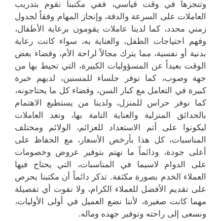
وتنجزها في وقت قياسي، ففي مكتبنا نقوم بتدريب
العاملات على السرعة والدقة، وإنجاز المهام وفقاً لجدول
زمني محدد، كما لدينا عاملات يقومون برعاية الأطفال،
وفهم احتياجات الطفل، والعناية به، سواء كانت رعاية
بدنية أو نفسية، مما يترك مجالاً لراحة الأم، وقضاء بعض
الوقت بعيداً عن المسؤوليات الكبيرة، التي تحيط بها من
جهة وصوب، كما نوفر جلساء للمسنين، لديهم خبرة
كبيرة في التعامل مع كبار السن، وقضاء كل ما يحتاجونه،
كما نوفر حراس للمنزل، ولدينا من يستطيع الاهتمام
بالحدائق المنزلية والعناية التامة بها، ونعد العاملات
ليكونوا على أتم الاستعداد للعزائم، الولائم ومختلف
المناسبات، كل هذا بأرخص الأسعار، مع الحفاظ على
أعلى جودة، ودائماً ما نهتم بتوفير عروض وخصومات
على الدوام لاسيما في المناسبات، التي يحتاج فيها
العملاء الخدم بصورة مكثفة. تذكر دائماً أن مكتبنا يحرص
على تقديم الأفضل للعملاء الكرام، ولا نفوت أي تفصيلة
مهما كانت صغيرة، لأننا نضع العميل في أولى الأوليات،
ونسعى إلى راحته وتوفير جهده وماله.