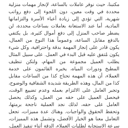
مكتبنا، حيث نوفر عاملات بالساعة، لإنجاز مهمات منزلية
محددة في وقت معين، دون اللجوء إلى دفع رواتب
شهرية، التي تؤدي إلى زيادة أعباء الأسرة والتزاماتها
المادية، أما عند الاستعانة بعاملات بساعات محددة، لن
يضطر صاحب المنزل إلى دفع أموال كثيرة، بل يكتفي
بالدفع مقابل الساعة، وعموماً هذا النوع من العمال،
يكون قادر على إنجاز المهمة بدقة واحترافية، وكل شيء
يكون مُتفق عليه قبل البدء في العمل. على سبيل المثال
يطلب العميل مجموعة من المهام، ولتكن تنظيف
المطبخ ودورات المياه، يخبره القائمون على خدمة
العملاء، أن هذه المهمة تحتاج كذا من الساعات مقابل
كذا من المال، وهذه الطريقة شديدة الشفافية والوضوح،
وتجبر العامل على الالتزام بعمله وعدم تضييع الوقت،
فيحصل العميل على حقه من العمل، وكذلك يحصل
العامل على حقه، لذلك نجد العملية ناجحة برمتها،
وتحفظ الحقوق والواجبات. وهناك عدة مميزات، تجعل
التعامل معنا هو الخيار الأفضل، وتشمل هذه المميزات،
سرعة الاستجابة لطلبات العملاء، الدقة أثناء تنفيذ العمل،