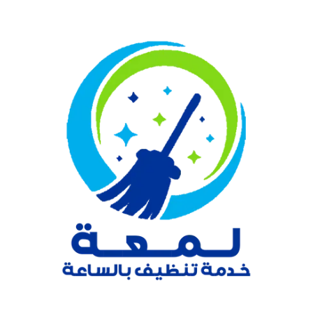
نتقل
لى
لمحتوى