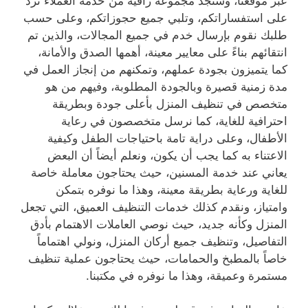
عبر موقعنا، وستجد مجموعة راقية من خدمة العملاء ترد
على استفساراتكم، وتلبي جميع حجوزاتكم، وعلى حسب
طلبك نقوم بإرسال خدم في جميع المجالات، والذين تم
انتقائهم بناءً على معايير معينة، أهمها الصدق والأمانة،
كما يتميزون بجودة عملهم، وتمكنهم من إنجاز العمل في
مدة زمنية قصيرة وبالجودة المطلوبة، وفيهم من هو
متخصص في تنظيف المنزل بأعلى جودة وبطريقة
احترافية للغاية، كما نرسل متخصصون في رعاية
الأطفال، وعلى دراية تامة باحتياجات الطفل وكيفية
الاعتناء به كما يجب أن يكون، ونعلم أيضاً أن البعض
يعاني عند خدمة المسنين، حيث يحتاجون معاملة خاصة
للغاية ورعاية بطريقة معينة، وهذا ما نوفره بتمكن
وامتياز، ونقدم كذلك خدمات التنظيف العميق، التي تجعل
المنزل وكأنه جديد، حيث نوصي العاملات الاهتمام بأدق
التفاصيل، وتنظيف جميع أركان المنزل، ونولي اهتماماً
خاصاً بالمطبخ والحمامات، حيث يحتاجون عملية تنظيف
مستمرة وعميقة، وهذا ما نوفره في مكتبنا.