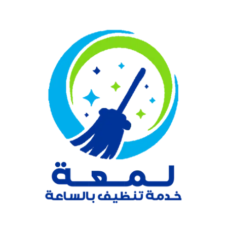
نتقل
لى
لمحتوى