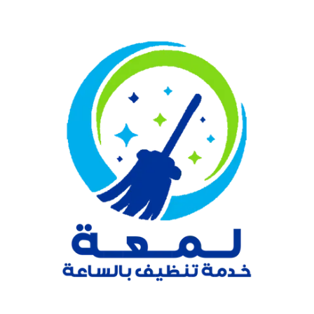
نتقل
لى
لمحتوى