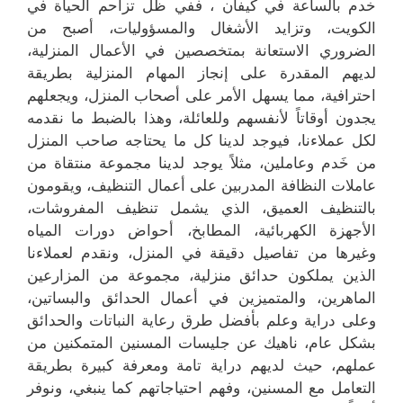
خدم بالساعة في كيفان ، ففي ظل تزاحم الحياة في
الكويت، وتزايد الأشغال والمسؤوليات، أصبح من
الضروري الاستعانة بمتخصصين في الأعمال المنزلية،
لديهم المقدرة على إنجاز المهام المنزلية بطريقة
احترافية، مما يسهل الأمر على أصحاب المنزل، ويجعلهم
يجدون أوقاتاً لأنفسهم وللعائلة، وهذا بالضبط ما نقدمه
لكل عملاءنا، فيوجد لدينا كل ما يحتاجه صاحب المنزل
من خَدم وعاملين، مثلاً يوجد لدينا مجموعة منتقاة من
عاملات النظافة المدربين على أعمال التنظيف، ويقومون
بالتنظيف العميق، الذي يشمل تنظيف المفروشات،
الأجهزة الكهربائية، المطابخ، أحواض دورات المياه
وغيرها من تفاصيل دقيقة في المنزل، ونقدم لعملاءنا
الذين يملكون حدائق منزلية، مجموعة من المزارعين
الماهرين، والمتميزين في أعمال الحدائق والبساتين،
وعلى دراية وعلم بأفضل طرق رعاية النباتات والحدائق
بشكل عام، ناهيك عن جليسات المسنين المتمكنين من
عملهم، حيث لديهم دراية تامة ومعرفة كبيرة بطريقة
التعامل مع المسنين، وفهم احتياجاتهم كما ينبغي، ونوفر