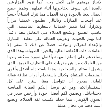
لإنجاز مهمتهم على أكمل وجه، كما نزود المزارعين
بالعدة التي سوف يحتاجونها أثناء عملهم، ويتميز جميع
العمال لدينا بالجودة ودقة العمل، مما تترك انطباعاً حسناً
عند أصحاب المنازل، وبالتالي يطلبون خدمتنا مراراً
وتكراراً، كما تتميز خدماتنا بأسعارها التنافسية، التي
تناسب الجميع، وتشجع العملاء على التعامل معنا دائماً،
كما نهتم بالجودة، وتدريب العمالة على تنظيف المنازل
والإعداد للعزائم والولائم، فضلاً عن ذلك لا ننتقي إلا
العاملات ذات الكفاءة العالية والخبرة الطويلة، وهذا الذي
يساعدهم على إتمام المهمة بأفضل صورة ممكنة، ولدينا
من العاملات من هن مدربات على التنظيف العميق، الذي
يشمل الستائر والسجاجيد، وهذا باستخدام أفضل وأقوى
المنظفات المنتقاة، وكذلك باستخدام أدوات نظافة فعالة
للغاية. بمجرد أن تتواصل معنا، سنرد على كل
استفساراتكم، ومن ثم نرسل إليكم العمالة المناسبة
لاحتياجاتك، ونضمن لكم أفضل جودة وأرخص سعر في
السوق الكويتي، مما جعلنا نكسب ثقة العملاء، ونصنع
اسماً ذهبياً في مجال عملنا.