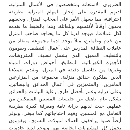
الضروري الاستعانة بمتخصصين في الأعمال المنزلية،
لديهم المقدرة على إنجاز المهام المنزلية بطريقة
احترافية، مما يسهل الأمر على أصحاب المنزل، ويجعلهم
يجدون أوقاتاً لأنفسهم وللعائلة، وهذا بالضبط ما نقدمه
لكل عملاءنا، فيوجد لدينا كل ما يحتاجه صاحب المنزل
من خَدم وعاملين، مثلاً يوجد لدينا مجموعة منتقاة من
عاملات النظافة المدربين على أعمال التنظيف، ويقومون
بالتنظيف العميق، الذي يشمل تنظيف المفروشات،
الأجهزة الكهربائية، المطابخ، أحواض دورات المياه
وغيرها من تفاصيل دقيقة في المنزل، ونقدم لعملاءنا
الذين يملكون حدائق منزلية، مجموعة من المزارعين
الماهرين، والمتميزين في أعمال الحدائق والبساتين،
وعلى دراية وعلم بأفضل طرق رعاية النباتات والحدائق
بشكل عام، ناهيك عن جليسات المسنين المتمكنين من
عملهم، حيث لديهم دراية تامة ومعرفة كبيرة بطريقة
التعامل مع المسنين، وفهم احتياجاتهم كما ينبغي، ونوفر
أيضاً صبية يرافقون العملاء لمولات التسوق، ويقومون
بحمل كل المشتريات الخاصة بهم، ويوجد لدينا خادمات