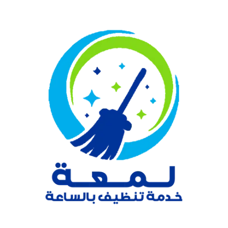
نتقل
لى
لمحتوى