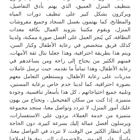
بتنظيف المنزل العميق، الذي يهتم بأدق التفاصيل،
ويركزون بشكل كبير على تنظيف دورات المياه
والمطابخ، كما يهتمون بغسل السجاد وجميع مفروشات
المنزل، ويقوم مكتبنا بتزويد العمال بكافة معدات
النظافة، كي يُنجز العمل على أفضل صورة ممكنة، ولدينا
كذلك فريق متخصص في رعاية الأطفال وكبار السن،
ويتم هذا بطريقة احترافية، وهذا جعلنا ننال ثقة الأمهات،
فمنهم الكثير من يحتاج إلى راحة ومن يساعدهم في
رعاية الأطفال، وهذا تماماً ما نقدمه، حيث نرسل عاملات
مدربات على رعاية الأطفال، ويستطعن التعامل معهم
بصورة احترافية، كما لدينا خدم خاص برعاية المسنين،
وتلبية جميع احتياجاتهم ، كل هذا بأسعار تنافسية، وجودة
متميزة. إذا كنت من سكان الفحيحيل ، وتحتاج من يهون
عليك أمور المنزل، لا تتردد وتواصل معنا، ستجد مجموعة
متميزة من خدمة العملاء، يردون على الاستفسارات،
ويرسلون أفضل عمالة إليك بسرعة كبيرة، دون الحاجة
إلى انتظار الكثير من الوقت، لا تتردد في التواصل معنا،
واسأل على العروض والخصومات التي نوفرها لعملاءنا