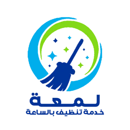
نتقل
لى
لمحتوى