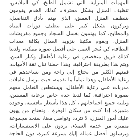
المهمات المنزلية، التي تشمل الطبخ، كي الملابس،
تنظيف المنزل بشكل محترف، كذلك الخدم يقومون
بتنظيف المنزل العميق، الذي يهتم بأدق التفاصيل،
ويركزون بشكل كبير على تنظيف دورات المياه
والمطابخ، كما يهتمون بغسل السجاد وجميع مفروشات
المنزل، ويقوم مكتبنا بتزويد العمال بكافة معدات
النظافة، كي يُنجز العمل على أفضل صورة ممكنة، ولدينا
كذلك فريق متخصص في رعاية الأطفال وكبار السن،
ويتم هذا بطريقة احترافية، وهذا جعلنا ننال ثقة الأمهات،
فمنهم الكثير من يحتاج إلى راحة ومن يساعدهم في
رعاية الأطفال، وهذا تماماً ما نقدمه، حيث نرسل عاملات
مدربات على رعاية الأطفال، ويستطعن التعامل معهم
بصورة احترافية، كما لدينا خدم خاص برعاية المسنين،
وتلبية جميع احتياجاتهم ، كل هذا بأسعار تنافسية، وجودة
متميزة. إذا كنت من سكان الوفرة ، وتحتاج من يهون
عليك أمور المنزل، لا تتردد وتواصل معنا، ستجد مجموعة
متميزة من خدمة العملاء، يردون على الاستفسارات،
ويرسلون أفضل عمالة إليك بسرعة كبيرة، دون الحاجة