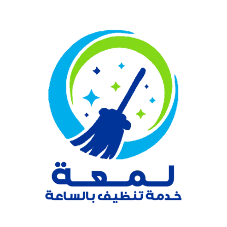
نتقل
لى
لمحتوى