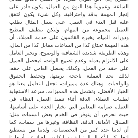
الساعة، وعموماً هذا النوع من العمال، يكون قادر على
إنجاز المهمة بدقة واحترافية، وكل شيء يكون مُتفق
عليه قبل البدء في العمل. على سبيل المثال يطلب
العميل مجموعة من المهام، ولتكن تنظيف المطبخ
ودورات المياه، يخبره القائمون على خدمة العملاء، أن
هذه المهمة تحتاج كذا من الساعات مقابل كذا من المال،
وهذه الطريقة شديدة الشفافية والوضوح، وتجبر العامل
على الالتزام بعمله وعدم تضييع الوقت، فيحصل العميل
على حقه من العمل، وكذلك يحصل العامل على حقه،
لذلك نجد العملية ناجحة برمتها، وتحفظ الحقوق
والواجبات. وهناك عدة مميزات، تجعل التعامل معنا هو
الخيار الأفضل، وتشمل هذه المميزات، سرعة الاستجابة
لطلبات العملاء، الدقة أثناء تنفيذ العمل، النظام في
العمل، صرامة المعايير التي نختار الخدم على أساسها،
حيث نحرص أن يتوفر في الخدم بعض السمات مثل؛
الصدق، الأمانة، الدقة، النظافة، وغيرها من سمات، كما
أن لدينا عدد كبير من التخصصات، ولدينا من يستطيع
إنجاز كل الأعمال المنزلية مهما كانت، ناهيك عن أسعارنا