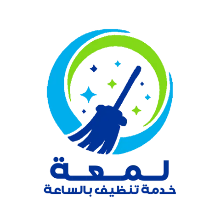
نتقل
لى
لمحتوى