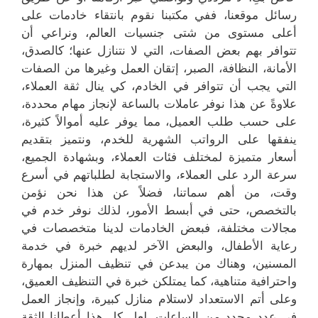
رسائل موقعنا، ففي مكتبنا نقوم بانتقاء خادمات على
أعلى مستوى من شتى جنسيات العالم، ونراعي أن
تتوافر بهم بعض الصفات، التي لا نتنازل عنها؛ كالصدق،
الأمانة، النظافة، الصبر، إتقان العمل وغيرها من الصفات
التي يجب أن تتوافر في الخادم، كي ينال ثقة العملاء،
علاوةً عن هذا نوفر عاملات بالساعة لإنجاز مهام محددة،
على حسب طلب العميل، مما يوفر عليه أموالاً كثيرة،
ينفقها على الرواتب الشهرية للخدم، ونتميز بتقديم
أسعار متميزة لمختلف فئات العملاء، وبشهادة الجميع،
سرعة الرد على العملاء، والاستجابة لطلباتهم في أسرع
وقت، من أهم سماتنا، فضلاً عن هذا نحن نؤمن
بالتخصص، حتى في أبسط الأمور، لذلك نوفر خدم في
مجالات مختلفة، فبعض الخادمات لدينا متخصصات في
رعاية الأطفال، والبعض الآخر لديهم خبرة في خدمة
المسنين، وهناك من يبدعن في تنظيف المنزل بمهارة
واحترافية متناهية، كما يمتلكن خبرة في التنظيف العميق،
وعلى أتم الاستعداد لاستلام منازل كبيرة، وإنجاز العمل
في عدد محدد من الساعات. لعل كل هذا أعطانا الثقة