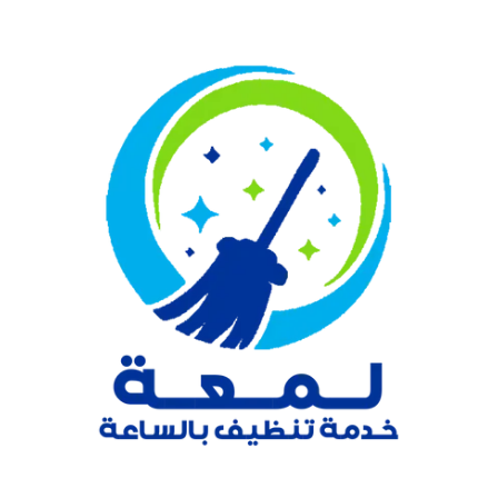
نتقل
لى
لمحتوى