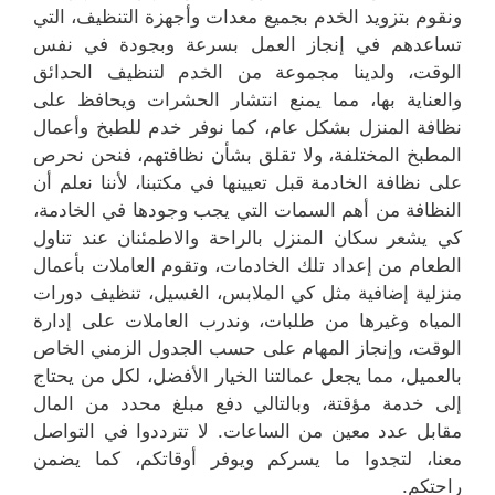
ونقوم بتزويد الخدم بجميع معدات وأجهزة التنظيف، التي
تساعدهم في إنجاز العمل بسرعة وبجودة في نفس
الوقت، ولدينا مجموعة من الخدم لتنظيف الحدائق
والعناية بها، مما يمنع انتشار الحشرات ويحافظ على
نظافة المنزل بشكل عام، كما نوفر خدم للطبخ وأعمال
المطبخ المختلفة، ولا تقلق بشأن نظافتهم، فنحن نحرص
على نظافة الخادمة قبل تعيينها في مكتبنا، لأننا نعلم أن
النظافة من أهم السمات التي يجب وجودها في الخادمة،
كي يشعر سكان المنزل بالراحة والاطمئنان عند تناول
الطعام من إعداد تلك الخادمات، وتقوم العاملات بأعمال
منزلية إضافية مثل كي الملابس، الغسيل، تنظيف دورات
المياه وغيرها من طلبات، وندرب العاملات على إدارة
الوقت، وإنجاز المهام على حسب الجدول الزمني الخاص
بالعميل، مما يجعل عمالتنا الخيار الأفضل، لكل من يحتاج
إلى خدمة مؤقتة، وبالتالي دفع مبلغ محدد من المال
مقابل عدد معين من الساعات. لا تترددوا في التواصل
معنا، لتجدوا ما يسركم ويوفر أوقاتكم، كما يضمن
راحتكم.