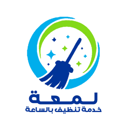
نتقل
لى
لمحتوى