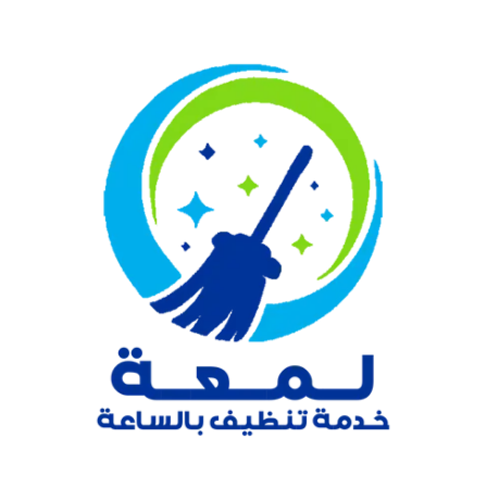
نتقل
لى
لمحتوى