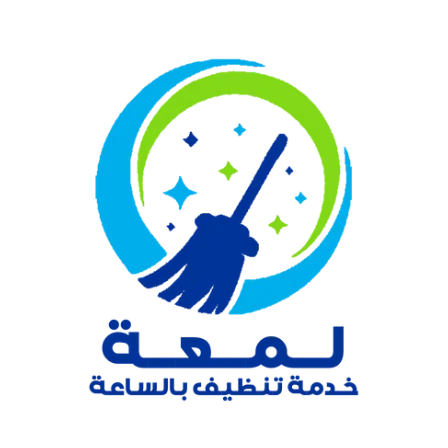
نتقل
لى
لمحتوى