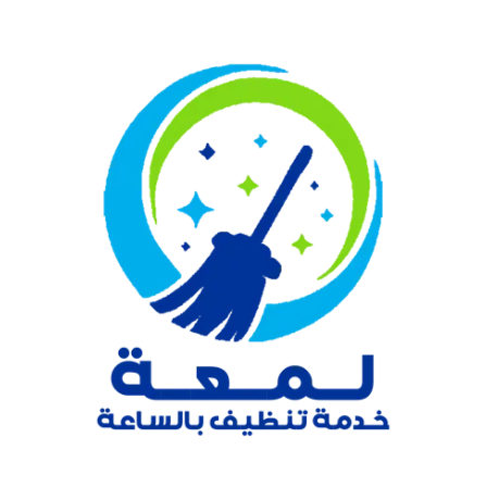
نتقل
لى
لمحتوى