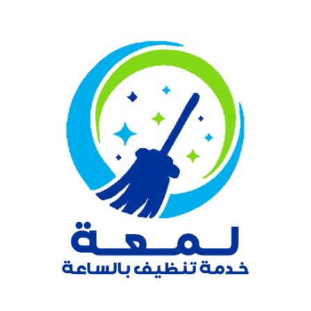
نتقل
لى
لمحتوى