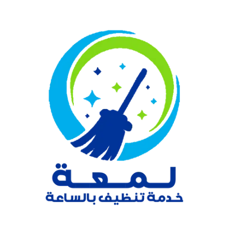
نتقل
لى
لمحتوى