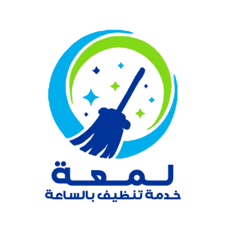
نتقل
لى
لمحتوى