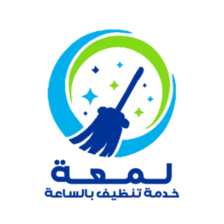
نتقل
لى
لمحتوى