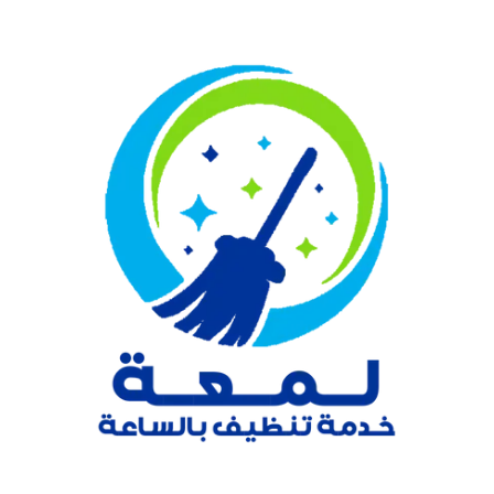
نتقل
لى
لمحتوى