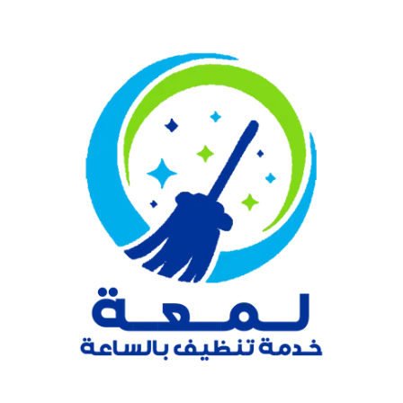
نتقل
لى
لمحتوى